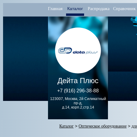
Каталог
Главная
Распродажа
Справочник
Дейта Плюс
+7 (916) 296-38-88
123007, Москва, 2й Силикатный
пр-д,
д.14, корп.2,стр.14
Каталог
>
Оптическое оборудование
>
дл