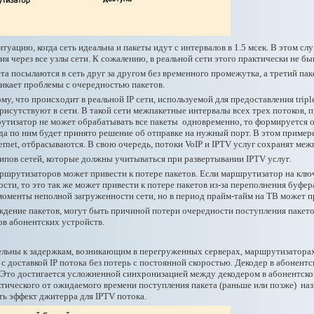
уацию, когда сеть идеальна и пакеты идут с интервалов в 1.5 мсек. В этом с
я через все узлы сети. К сожалению, в реальной сети этого практически не быв
та посылаются в сеть друг за другом без временного промежутка, а третий паке
зникает проблемы с очередностью пакетов.
му, что происходит в реальной IP сети, используемой для предоставления triple
рисутствуют в сети. В такой сети межпакетные интервалы всех трех потоков,
шрутизатор не может обрабатывать все пакеты одновременно, то формируется 
да по ним будет принято решение об отправке на нужный порт. В этом пример
ernet, отбрасываются. В свою очередь, потоки VoIP и IPTV услуг сохранят ме
пов сетей, которые должны учитываться при развертывании IPTV услуг.
шрутизаторов может привести к потере пакетов. Если маршрутизатор на ключ
ости, то это так же может привести к потере пакетов из-за переполнения буфе
моменты неполной загруженности сети, но в период прайм-тайм на ТВ может п
ждение пакетов, могут быть причиной потери очередности поступления паке
в абонентских устройств.
льны к задержкам, возникающим в перегруженных серверах, маршрутизаторах, 
с доставкой IP потока без потерь с постоянной скоростью. Декодер в абонент
. Это достигается усложненной синхронизацией между декодером в абонентско
тического от ожидаемого времени поступления пакета (раньше или позже) назы
ь эффект джитерра для IPTV потока.