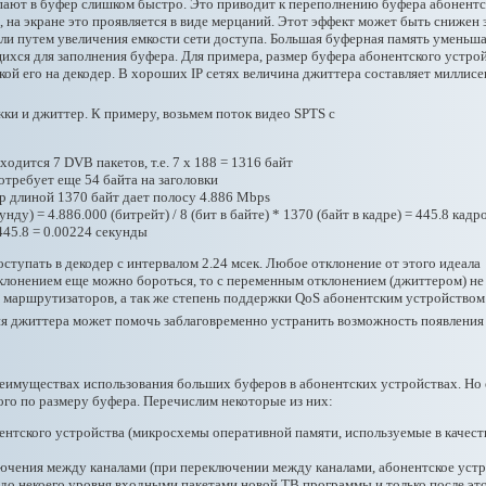
пают в буфер слишком быстро. Это приводит к переполнению буфера абонентск
, на экране это проявляется в виде мерцаний. Этот эффект может быть снижен 
ли путем увеличения емкости сети доступа. Большая буферная память уменьшае
ихся для заполнения буфера. Для примера, размер буфера абонентского устро
кой его на декодер. В хороших IP сетях величина джиттера составляет миллис
ки и джиттер. К примеру, возьмем поток видео SPTS с
иходится 7 DVB пакетов, т.е. 7 х 188 = 1316 байт
требует еще 54 байта на заголовки
др длиной 1370 байт дает полосу 4.886 Mbps
унду) = 4.886.000 (битрейт) / 8 (бит в байте) * 1370 (байт в кадре) = 445.8 кад
445.8 = 0.00224 секунды
ступать в декодер с интервалом 2.24 мсек. Любое отклонение от этого идеал
лонением еще можно бороться, то с переменным отклонением (джиттером) не в
в маршрутизаторов, а так же степень поддержки QoS абонентским устройством
я джиттера может помочь заблаговременно устранить возможность появления
еимуществах использования больших буферов в абонентских устройствах. Но 
го по размеру буфера. Перечислим некоторые из них:
нтского устройства (микросхемы оперативной памяти, используемые в качест
ючения между каналами (при переключении между каналами, абонентское уст
 до некоего уровня входными пакетами новой ТВ программы и только после этог