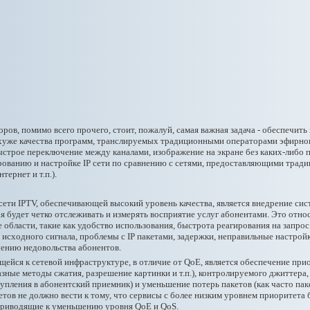
ов, помимо всего прочего, стоит, пожалуй, самая важная задача - обеспечить
 хуже качества программ, транслируемых традиционными операторами эфирног
строе переключение между каналами, изображение на экране без каких-либо п
ованию и настройке IP сети по сравнению с сетями, предоставляющими тради
тернет и т.п.).
ети IPTV, обеспечивающей высокий уровень качества, является внедрение сис
орая будет четко отслеживать и измерять восприятие услуг абонентами. Это относ
области, такие как удобство использования, быстрота реагирования на запрос 
 исходного сигнала, проблемы с IP пакетами, задержки, неправильные настройк
чению недовольства абонентов.
ейся к сетевой инфраструктуре, в отличие от QoE, является обеспечение при
ные методы сжатия, разрешение картинки и т.п.), контролируемого джиттера, 
тупления в абонентский приемник) и уменьшение потерь пакетов (как часто пак
етов не должно вести к тому, что сервисы с более низким уровнем приоритета 
приводящие к уменьшению уровня QoE и QoS.