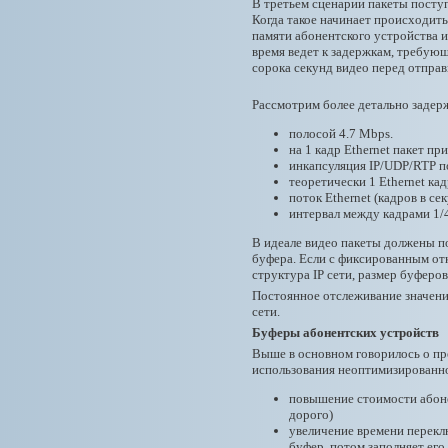
В третьем сценарии пакеты посту
Когда такое начинает происходить
памяти абонентского устройства и
время ведет к задержкам, требующ
сорока секунд видео перед отправ
Рассмотрим более детально задерж
полосой 4.7 Mbps.
на 1 кадр Ethernet пакет пр
инкапсуляция IP/UDP/RTP по
теоретически 1 Ethernet ка
поток Ethernet (кадров в сек
интервал между кадрами 1/
В идеале видео пакеты должены по
буфера. Если с фиксированным отк
структура IP сети, размер буферо
Постоянное отслеживание значени
сети.
Буферы абонентских устройств
Выше в основном говорилось о пр
использования неоптимизированно
повышение стоимости абоне
дорого)
увеличение времени перекл
буфер, потом заполняет его