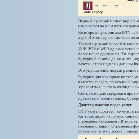
Первый сценарий иллюстрирует сит
изменяются на всем пути следовани
Во втором сценарии два IPTV паке
двух. В этом случае так же не во
Третий сценарий более близок к то
VoIP, IPTV и WEB одновременно п
более менее одинаковы. Т.к. мар
буферную память, до момента, ког
пакеты, относящиеся к данным Int
Это упрощенные модели разных ти
Буферизация выходных портов мар
к своему пределу по входной скор
проявляться не столь очевидно в 
Сети, вносящие задержки в прохо
путем увеличения входных буферо
Джиттер пакетов видео услуг
IPTV услуги достаточно чувствите
Качество видео напрямую связано 
стабильного входящего IP потока
головной станции. Отклонения фак
показывает к чему может приводит