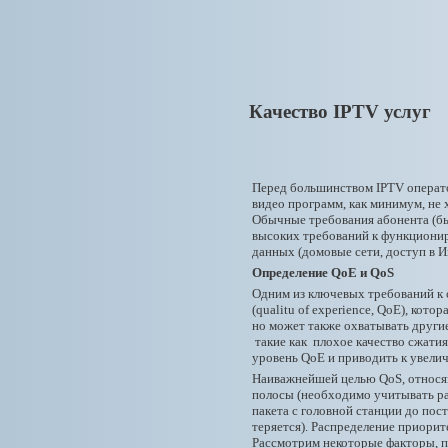
Качество IPTV услуг
Перед большинством IPTV оператор
видео программ, как минимум, не
Обычные требования абонента (бы
высоких требований к функционир
данных (домовые сети, доступ в Ин
Определение QoE и QoS
Одним из ключевых требований к с
(qualitu of experience, QoE), кот
но может также охватывать другие 
такие как плохое качество сжатия
уровень QoE и приводить к увели
Наиважнейшей целью QoS, относящ
полосы (необходимо учитывать раз
пакета с головной станции до пос
теряется). Распределение приорит
Рассмотрим некоторые факторы, 