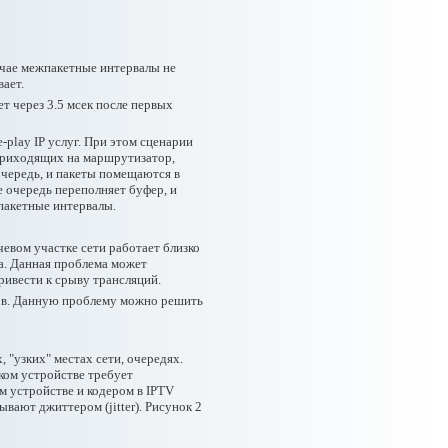
лучае межпакетные интервалы не
ает.
т через 3.5 мсек после первых
-play IP услуг. При этом сценарии
 приходящих на маршрутизатор,
очередь, и пакеты помещаются в
е очередь переполняет буфер, и
жпакетные интервалы.
евом участке сети работает близко
ра. Данная проблема может
ривести к срыву трансляций.
тов. Данную проблему можно решить
"узких" местах сети, очередях.
ском устройстве требует
м устройстве и кодером в IPTV
вают джиттером (jitter). Рисунок 2