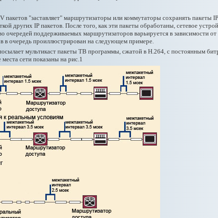
V пакетов "заставляет" маршрутизаторы или коммутаторы сохранять пакеты IP
ткой других IP пакетов. После того, как эти пакеты обработаны, сетевое устр
во очередей поддерживаемых маршрутизаторов варьируется в зависимости от 
ов в очередь проиллюстрирован на следующем примере.
осылает мультикаст пакеты ТВ программы, сжатой в H.264, с постоянным битрей
места сети показаны на рис.1