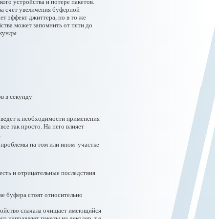
ого устройства и потере пакетов.
за счет увеличения буферной
т эффект джиттера, но в то же
йства может запомнить от пяти до
екунды.
ров в секунду
а ведет к необходимости применения
се так просто. На него влияет
.
 проблемы на том или ином участке
есть и отрицательные последствия
ве буфера стоят относительно
ройство сначала очищает имеющийся
о направляет пакеты на декодер, т.е.