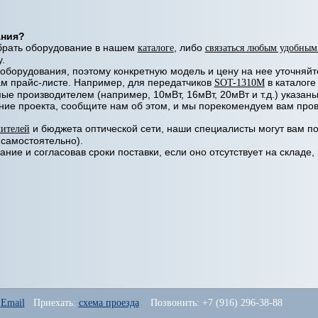
ания?
брать оборудование в нашем
каталоге
, либо
связаться любым удобным
.
оборудования, поэтому конкретную модель и цену на нее уточняйт
ам прайс-листе. Например, для передатчиков
SOT-1310M
в каталоге
ые производителем (например, 10мВт, 16мВт, 20мВт и т.д.) указа
ие проекта, сообщите нам об этом, и мы порекомендуем вам про
лителей
и бюджета оптической сети, наши специалисты могут вам по
 самостоятельно).
ие и согласовав сроки поставки, если оно отсутствует на складе
 
Email
   Приехать: 
схема проезда
    Позвонить: +7 (916) 296-38-88