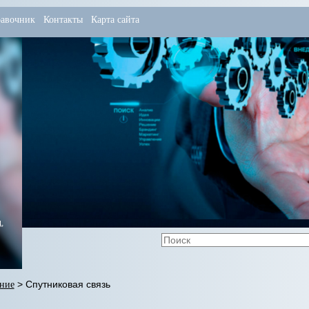
авочник
Контакты
Карта сайта
,
ание
> Спутниковая связь