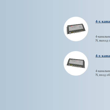
4-х кан
4-канальн
N, выход 
4-х кан
4-канальн
N, вход о